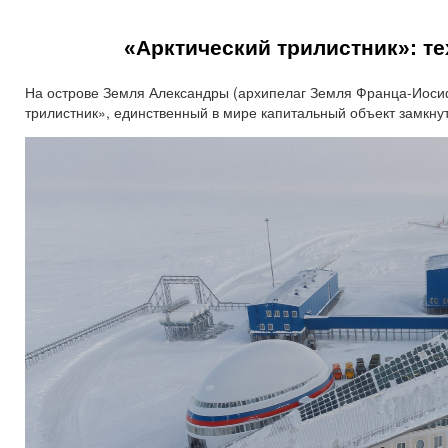
«Арктический трилистник»:
те
На острове Земля Александры (архипелаг Земля Франца-Иоси
трилистник», единственный в мире капитальный объект замкнут